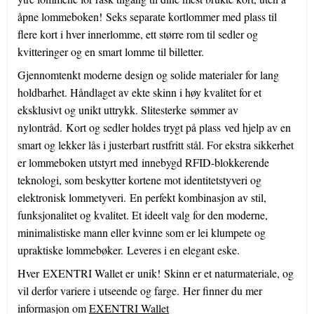
åpne lommeboken! Seks separate kortlommer med plass til
flere kort i hver innerlomme, ett større rom til sedler og
kvitteringer og en smart lomme til billetter.
Gjennomtenkt moderne design og solide materialer for lang
holdbarhet. Håndlaget av ekte skinn i høy kvalitet for et
eksklusivt og unikt uttrykk. Slitesterke sømmer av
nylontråd. Kort og sedler holdes trygt på plass ved hjelp av en
smart og lekker lås i justerbart rustfritt stål. For ekstra sikkerhet
er lommeboken utstyrt med innebygd RFID-blokkerende
teknologi, som beskytter kortene mot identitetstyveri og
elektronisk lommetyveri. En perfekt kombinasjon av stil,
funksjonalitet og kvalitet. Et ideelt valg for den moderne,
minimalistiske mann eller kvinne som er lei klumpete og
upraktiske lommebøker. Leveres i en elegant eske.
Hver EXENTRI Wallet er unik! Skinn er et naturmateriale, og
vil derfor variere i utseende og farge. Her finner du mer
informasjon om
EXENTRI Wallet