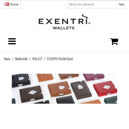
Søk
Norsk
Hjem
/
Nettbutikk
/
WALLET
/
EXENTRI Wallet Sand