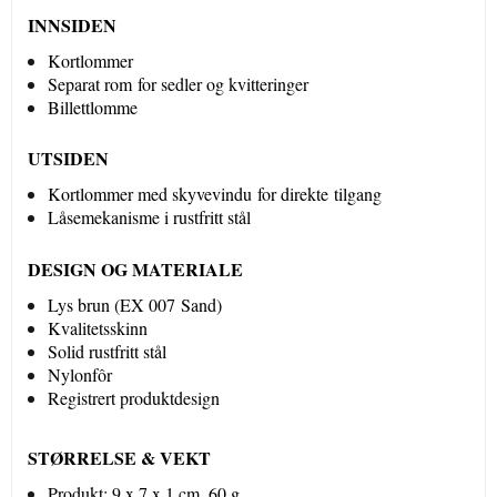
I
NNSIDEN
Kortlommer
Separat rom for sedler og kvitteringer
Billettlomme
​UTSIDEN
Kortlommer med skyvevindu for direkte tilgang
Låsemekanisme i rustfritt stål
DESIGN OG MATERIALE
Lys brun (EX 007 Sand)
Kvalitetsskinn
Solid rustfritt stål
Nylonfôr
Registrert produktdesign
STØRRELSE & VEKT
Produkt: 9 x 7 x 1 cm, 60 g