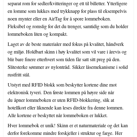
separat rom for sedler/kvitteringer og ett til billetter. Ytterligere
en lomme som lukkes med trykknapp for plass til eksempelvis
noen mynter eller en AirTag for å spore lommeboken.
Fleksibel og romslig for det du trenger, samtidig som du holder
lommeboken liten og kompakt.
Laget av de beste materialer med fokus på kvalitet, håndverk
og miljø. Holdbart skinn i høy kvalitet som vil vare i årevis og
blir bare finere etterhvert som tiden får satt sitt preg på den.
Slitesterke sømmer av nylontråd. Sikker låsemekanisme i solid
rustfritt stål.
Utstyrt med RFID blokk som beskytter kortene dine mot
elektronisk tyveri. Den første lommen på høyre side når
du åpner lommeboken er uten RFID-blokkering, slik at
hotellkort eller liknende kan leses direkte fra denne lommen.
Alle kortene er beskyttet når lommeboken er lukket.
Hver lommebok er unik! Skinn er et naturmateriale og det kan
derfor forekomme mindre forskjeller i struktur og farge. Her