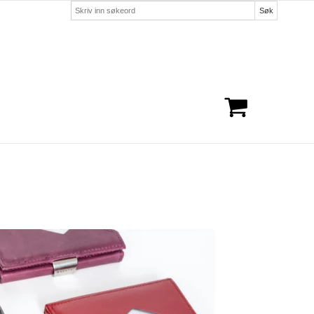
Søk
Handlekurven er tom