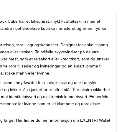
ack Cube har et luksuriøst, mykt kvalitetsskinn med et
erandre i det endeløse kubiske mønsteret og er en fryd for
elsen, stor i lagringskapasitet. Designet for enkel tilgang
mmen eller vesken. To stilfulle skyvevinduer på de ytre
uker mest, som et reisekort eller kredittkort, som du ønsker
tørre rom til sedler og kvitteringer og en smart lomme til
malistiske mann eller kvinne.
inn i høy kvalitet for et eksklusivt og unikt uttrykk.
g lekker lås i justerbart rustfritt stål. For ekstra sikkerhet
t identitetstyveri og elektronisk lommetyveri. En perfekt
iske mann eller kvinne som er lei klumpete og upraktiske
 og farge. Her finner du mer informasjon om
EXENTRI Wallet