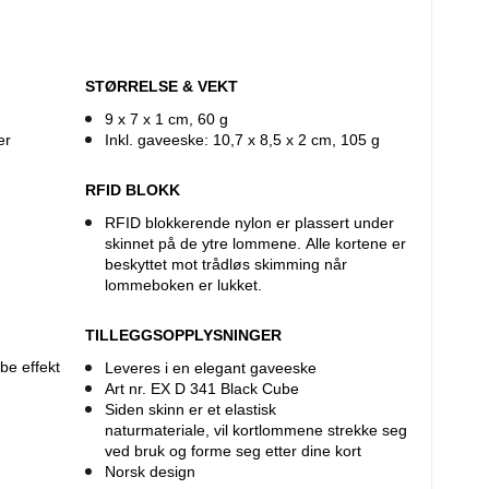
STØRRELSE & VEKT
9 x 7 x 1 cm, 60 g
er
Inkl. gaveeske: 10,7 x 8,5 x 2 cm, 105 g
RFID BLOKK
RFID blokkerende nylon er plassert under
skinnet på de ytre lommene. Alle kortene er
beskyttet mot trådløs skimming når
lommeboken er lukket.
TILLEGGSOPPLYSNINGER
be effekt
Leveres i en elegant gaveeske
Art nr. EX D 341 Black Cube
Siden skinn er et elastisk
naturmateriale, vil kortlommene strekke seg
ved bruk og forme seg etter dine kort
Norsk design