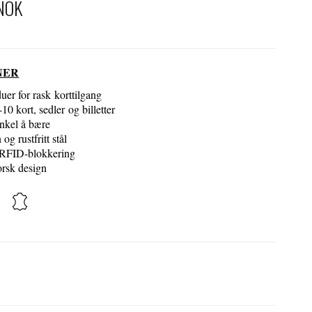
NOK
NER
er for rask korttilgang
10 kort, sedler og billetter
nkel å bære
og rustfritt stål
RFID-blokkering
orsk design