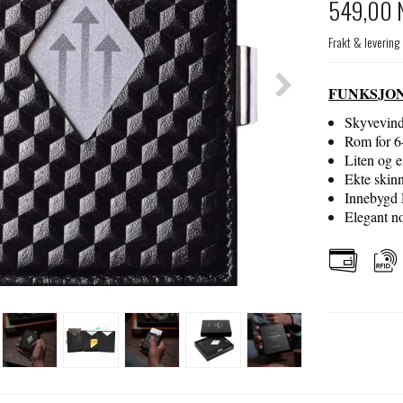
549,00 
Frakt & levering
FUNKSJO
Skyvevindu
Rom for 6-
Liten og e
Ekte skinn 
Innebygd 
Elegant n