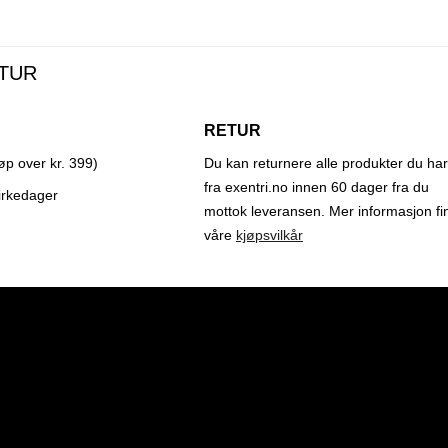
ETUR
RETUR
jøp over kr. 399)
Du kan returnere alle produkter du har 
fra exentri.no innen 60 dager fra du
virkedager
mottok leveransen. Mer informasjon fin
våre
kjøpsvilkår