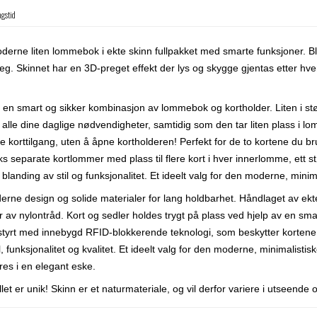
ngstid
derne liten lommebok i ekte skinn fullpakket med smarte funksjoner. Bl
reg. Skinnet har en 3D-preget effekt der lys og skygge gjentas etter hv
en smart og sikker kombinasjon av lommebok og kortholder. Liten i størr
alle dine daglige nødvendigheter, samtidig som den tar liten plass i lo
e korttilgang, uten å åpne kortholderen! Perfekt for de to kortene du br
Seks separate kortlommer med plass til flere kort i hver innerlomme, ett s
kt blanding av stil og funksjonalitet. Et ideelt valg for den moderne, mini
e design og solide materialer for lang holdbarhet. Håndlaget av ekte sk
av nylontråd. Kort og sedler holdes trygt på plass ved hjelp av en smart o
yrt med innebygd RFID-blokkerende teknologi, som beskytter kortene mo
, funksjonalitet og kvalitet. Et ideelt valg for den moderne, minimalist
es i en elegant eske.
t er unik! Skinn er et naturmateriale, og vil derfor variere i utseende