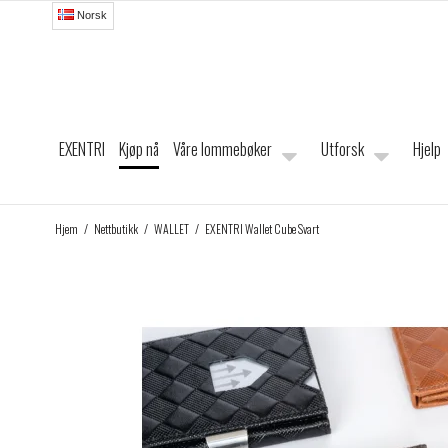
Norsk
EXENTRI
Kjøp nå
Våre lommebøker
Utforsk
Hjelp
Hjem
/
Nettbutikk
/
WALLET
/
EXENTRI Wallet Cube Svart