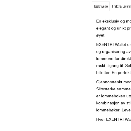
Beskrivelse
Frakt & Leveri
En eksklusiv og mo
elegant og unikt p
øyet.
EXENTRI Wallet er 
og organisering av 
lommene for direkt
raskt tilgang til. 
billetter. En perfe
Gjennomtenkt modern
Slitesterke sømmer 
er lommeboken utst
kombinasjon av stil
lommebøker. Lever
Hver EXENTRI Walle