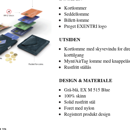
Kortlommer
Seddellomme
Billett-lomme
Preget EXENTRI logo
UTSIDEN
Kortlomme med skyvevindu for dir
korttilgang
Mynt/AirTag lomme med knappelå
Rustfritt stållås
DESIGN & MATERIALE
Grå-blå, EX M 515 Blue
100% skinn
Solid rustfritt stål
Foret med nylon
Registrert produkt design
TUR