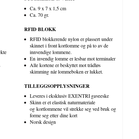
Ca. 9 x 7 x 1,5 cm
Ca. 70 gr.
RFID BLOKK
RFID blokkerende nylon er plassert under
skinnet i front kortlomme og på to av de
ekte
innvendige lommene.
En invendig lomme er lesbar mot terminaler
s
Alle kortene er beskyttet mot trådløs
skimming når lommeboken er lukket.
TILLEGGSOPPLYSNINGER
Leveres i eksklusiv EXENTRI gaveeske
Skinn er et elastisk naturmateriale
og kortlommene vil strekke seg ved bruk og
forme seg etter dine kort
Norsk design