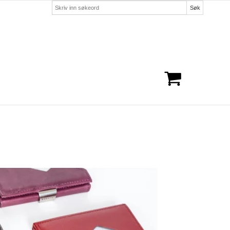
Søk
Handlekurven er tom