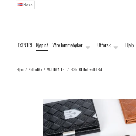
Norsk
EXENTRI
Kjøp nå
Våre lommebøker
Utforsk
Hjelp
Hjem
/
Nettbutikk
/
MULTIWALLET
/
EXENTRI Multiwallet Blå