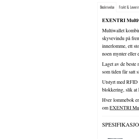
Beskrivelse
Frakt & Leveri
EXENTRI Multiw
Multiwallet kombine
skyvevindu på frem
innerlomme, ett sto
noen mynter eller 
Laget av de beste m
som tiden får satt 
Utstyrt med RFID 
blokkering, slik at
Hver lommebok er u
om
EXENTRI Mult
SPESIFIKASJ