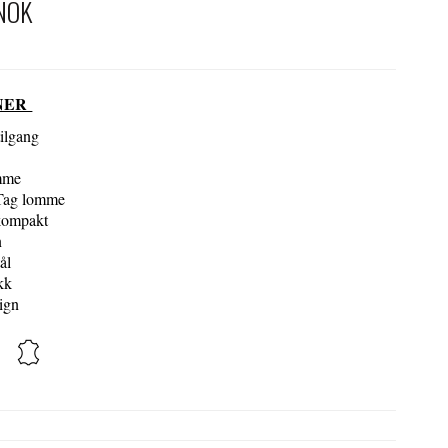
NOK
NER
ilgang
mme
Tag lomme
kompakt
n
ål
kk
ign