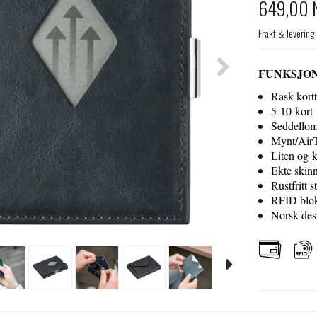
649,00 
Frakt & levering
FUNKSJO
Rask kortt
5-10 kort
Seddello
Mynt/Air
Liten og 
Ekte skin
Rustfritt st
RFID blo
Norsk des