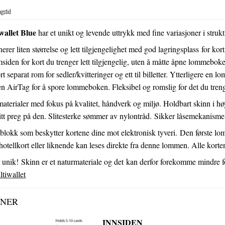
ngstid
allet Blue
har et unikt og levende uttrykk med fine variasjoner i struk
rer liten størrelse og lett tilgjengelighet med god lagringsplass for kor
siden for kort du trenger lett tilgjengelig, uten å måtte åpne lommeboke
rt separat rom for sedler/kvitteringer og ett til billetter. Ytterligere e
en AirTag for å spore lommeboken. Fleksibel og romslig for det du tre
aterialer med fokus på kvalitet, håndverk og miljø. Holdbart skinn i høy k
sitt preg på den. Slitesterke sømmer av nylontråd. Sikker låsemekanisme i s
blokk som beskytter kortene dine mot elektronisk tyveri. Den første 
 hotellkort eller liknende kan leses direkte fra denne lommen. Alle kort
nik! Skinn er et naturmateriale og det kan derfor forekomme mindre for
iwallet
ONER
I
NNSIDEN