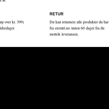
RETUR
jøp over kr. 399)
Du kan returnere alle produkter du har 
virkedager
fra exentri.no innen 60 dager fra du
mottok leveransen.