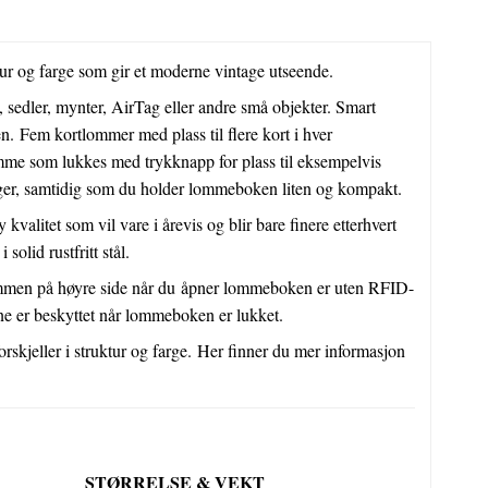
tur og farge som gir et moderne vintage utseende.
t, sedler, mynter, AirTag eller andre små objekter. Smart
n. Fem kortlommer med plass til flere kort i hver
n lomme som lukkes med trykknapp for plass til eksempelvis
nger, samtidig som du holder lommeboken liten og kompakt.
valitet som vil vare i årevis og blir bare finere etterhvert
olid rustfritt stål.
lommen på høyre side når du åpner lommeboken er uten RFID-
ene er beskyttet når lommeboken er lukket.
skjeller i struktur og farge. Her finner du mer informasjon
STØRRELSE & VEKT